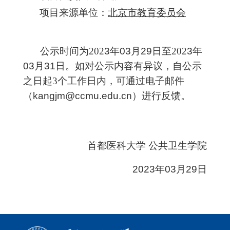
项目
来源单位
：
北京市教育委员会
公示时间为
202
3
年
03
月
29
日至
202
3
年
03
月
31
日。如对公示内容有异议，自公示
之日起
3个工作日内，可通过电子邮件
（
kangjm@ccmu.edu.cn
）进行反馈。
首都医科大学
公共卫生学院
202
3
年
03
月
29
日