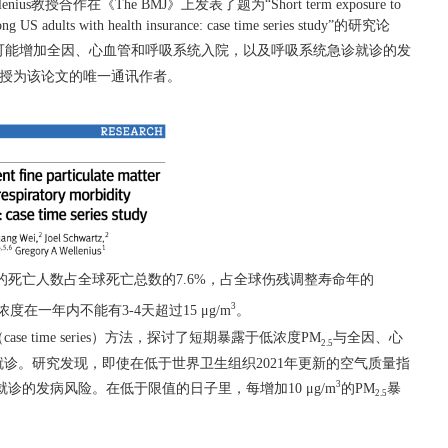
enius
教授合作
在《
T
h
e BMJ
》上发表了题为
“
Short term exposure to
ong US adults with health insurance: case time series study
”
的研究论
可能增加全因、心血管和呼吸系统入院，以及呼吸系统急诊就诊的发
授为该论文的唯一通讯作者。
的死亡人数占全球死亡总数的
7
.6%
，占全球伤残调整寿命年的
3
浓度在一年内不能有
3
-4
天超过
1
5 μg/
m
。
（
case
time series
）方法，探讨了短期暴露于低浓度
PM
与全因、心
2.
5
就诊。研究发现，即使在低于世界卫生组织
2
021
年更新的空气质量指
3
就诊的发病风险。在低于限值的日子里，每增加
1
0 μg/
m
的
PM
暴
2.5