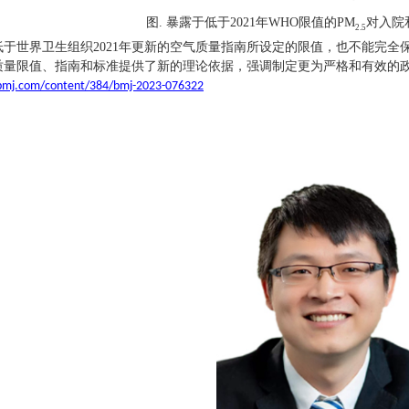
图
.
暴露于低于
2
021
年
WHO
限值的
P
M
对入院
2.5
低于世界卫生组织
2
021
年更新的空气质量指南所设定的限值，也不能完全
质量限值、指南和标准提供了新的理论依据，强调制定更为严格和有效的
bmj.com/content/384/bmj-2023-076322