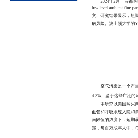
202
4
年
2
月，首都医
low level ambient fine par
文。研究结果显示，短
病风险。
波士顿大学的
Y
空气污染是一个严
4
.2%
。鉴于这些广泛的
本研究以美国购买
血管和呼吸系统入院和
南限值的浓度下，短期
露，每百万成年人中，