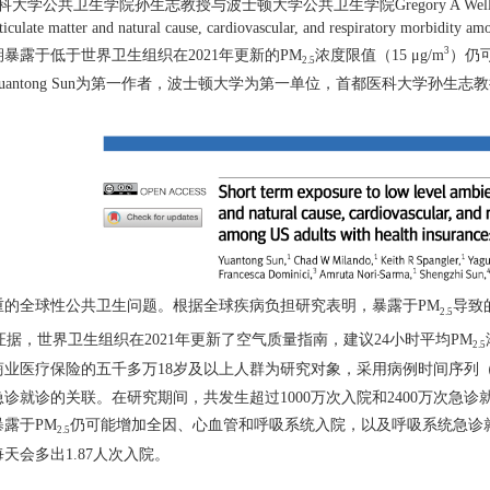
科大学公共卫生学院孙生志教授
与波士顿大学公共卫生学院
Gregory A Well
ticulate matter and natural cause, cardiovascular, and respiratory morbidity am
3
期暴露于低于世界卫生组织在
2
021
年更新的
PM
浓度限值（
1
5 μg/
m
）仍
2.5
uantong Sun
为第一作者，波士顿大学为第一单位，
首都医科大学孙生志教
重的全球性公共卫生问题。根据全球疾病负担研究表明，暴露于
P
M
导致
2.5
证据，世界卫生组织在
2
021
年更新了空气质量指南，建议
2
4
小时平均
P
M
2.5
商业医疗保险的五千多万
1
8
岁及以上人群为研究对象，采用病例时间序列
急诊就诊的关联。在研究期间，共发生超过
1
000
万次入院和
2
400
万次急诊
暴露于
P
M
仍可能增加全因、心血管和呼吸系统入院，以及呼吸系统急诊
2.5
每天会多出
1
.87
人次入院。